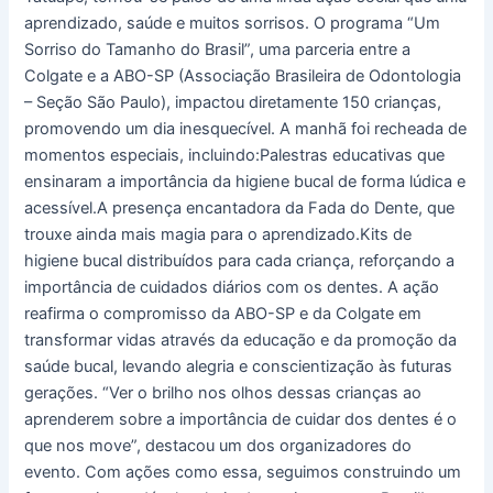
e
aprendizado, saúde e muitos sorrisos. O programa “Um
alegria
Sorriso do Tamanho do Brasil”, uma parceria entre a
ao
Colgate e a ABO-SP (Associação Brasileira de Odontologia
Tatuapé!
– Seção São Paulo), impactou diretamente 150 crianças,
promovendo um dia inesquecível. A manhã foi recheada de
momentos especiais, incluindo:Palestras educativas que
ensinaram a importância da higiene bucal de forma lúdica e
acessível.A presença encantadora da Fada do Dente, que
trouxe ainda mais magia para o aprendizado.Kits de
higiene bucal distribuídos para cada criança, reforçando a
importância de cuidados diários com os dentes. A ação
reafirma o compromisso da ABO-SP e da Colgate em
transformar vidas através da educação e da promoção da
saúde bucal, levando alegria e conscientização às futuras
gerações. “Ver o brilho nos olhos dessas crianças ao
aprenderem sobre a importância de cuidar dos dentes é o
que nos move”, destacou um dos organizadores do
evento. Com ações como essa, seguimos construindo um