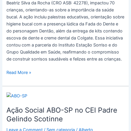
Beatriz Silva da Rocha (CRO ASB: 42278), impactou 70
crianças, orientando-as sobre a importância da saúde
bucal. A ação incluiu palestras educativas, orientação sobre
higiene bucal com a presença lúdica da Fada do Dente e
do personagem Dentão, além da entrega de kits contendo
escova de dente e creme dental da Colgate. Essa iniciativa
contou com a parceria do Instituto Estação Sorriso e do
Grupo Qualidade em Saúde, reafirmando o compromisso
de construir sorrisos saudáveis e felizes entre as crianças.
Read More »
Ação
Social
Ação Social ABO-SP no CEI Padre
ABO-
SP
Gelindo Scotinne
no
Leave a Comment
/
Sem categoria
/
Alberto
CEI