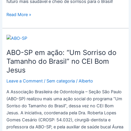
futuro mais saudável e cheio de sorrisos para o Brasil!
Read More »
ABO-
SP
ABO-SP em ação: “Um Sorriso do
em
ação:
Tamanho do Brasil” no CEI Bom
“Um
Jesus
Sorriso
do
Leave a Comment
/
Sem categoria
/
Alberto
Tamanho
A Associação Brasileira de Odontologia – Seção São Paulo
do
(ABO-SP) realizou mais uma ação social do programa “Um
Brasil”
Sorriso do Tamanho do Brasil”, dessa vez no CEI Bom
no
Jesus. A iniciativa, coordenada pela Dra. Roberta Lopes
CEI
Gomes Cesário (CROSP: 54.032), cirurgiã-dentista e
Bom
professora da ABO-SP, e pela auxiliar de saúde bucal Áurea
Jesus