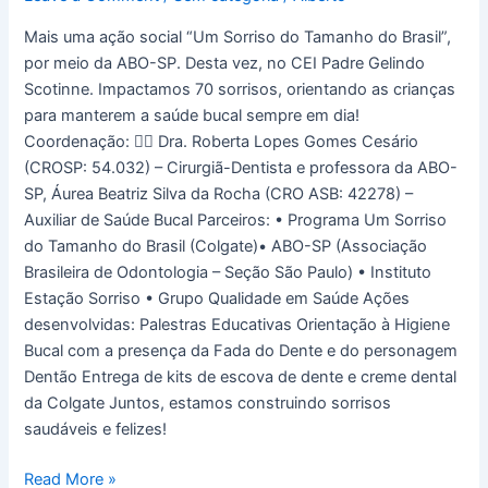
Padre
Mais uma ação social “Um Sorriso do Tamanho do Brasil”,
Gelindo
por meio da ABO-SP. Desta vez, no CEI Padre Gelindo
Scotinne
Scotinne. Impactamos 70 sorrisos, orientando as crianças
para manterem a saúde bucal sempre em dia!
Coordenação: 👩‍⚕️ Dra. Roberta Lopes Gomes Cesário
(CROSP: 54.032) – Cirurgiã-Dentista e professora da ABO-
SP, Áurea Beatriz Silva da Rocha (CRO ASB: 42278) –
Auxiliar de Saúde Bucal Parceiros: • Programa Um Sorriso
do Tamanho do Brasil (Colgate)• ABO-SP (Associação
Brasileira de Odontologia – Seção São Paulo) • Instituto
Estação Sorriso • Grupo Qualidade em Saúde Ações
desenvolvidas: Palestras Educativas Orientação à Higiene
Bucal com a presença da Fada do Dente e do personagem
Dentão Entrega de kits de escova de dente e creme dental
da Colgate Juntos, estamos construindo sorrisos
saudáveis e felizes!
Read More »