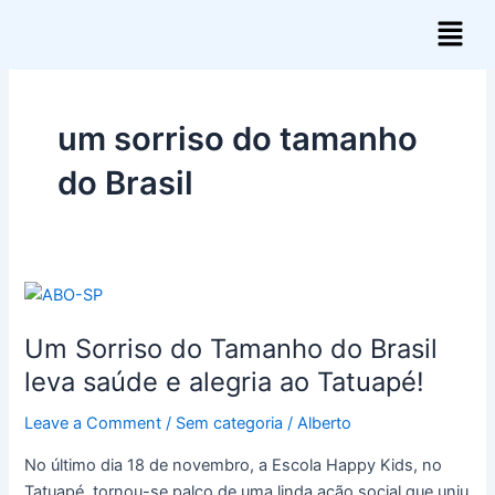
Skip
Menu
to
content
um sorriso do tamanho
do Brasil
Um
Sorriso
Um Sorriso do Tamanho do Brasil
do
Tamanho
leva saúde e alegria ao Tatuapé!
do
Leave a Comment
/
Sem categoria
/
Alberto
Brasil
leva
No último dia 18 de novembro, a Escola Happy Kids, no
saúde
Tatuapé, tornou-se palco de uma linda ação social que uniu