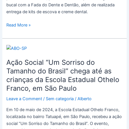
bucal com a Fada do Dente e Dentão, além de realizada
entrega de kits de escova e creme dental.
Read More »
Ação
Social
Ação Social “Um Sorriso do
“Um
Sorriso
Tamanho do Brasil” chega até as
do
crianças da Escola Estadual Othelo
Tamanho
Franco, em São Paulo
do
Brasil”
Leave a Comment
/
Sem categoria
/
Alberto
chega
Em 10 de maio de 2024, a Escola Estadual Othelo Franco,
até
localizada no bairro Tatuapé, em São Paulo, recebeu a ação
as
social “Um Sorriso do Tamanho do Brasil”. O evento,
crianças