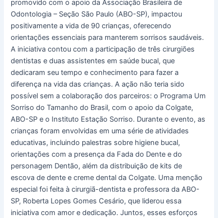
promovido com o apoio da Associação Brasileira de
da
Odontologia – Seção São Paulo (ABO-SP), impactou
Escola
positivamente a vida de 90 crianças, oferecendo
Estadual
orientações essenciais para manterem sorrisos saudáveis.
Othelo
A iniciativa contou com a participação de três cirurgiões
Franco,
dentistas e duas assistentes em saúde bucal, que
em
dedicaram seu tempo e conhecimento para fazer a
São
diferença na vida das crianças. A ação não teria sido
Paulo
possível sem a colaboração dos parceiros: o Programa Um
Sorriso do Tamanho do Brasil, com o apoio da Colgate,
ABO-SP e o Instituto Estação Sorriso. Durante o evento, as
crianças foram envolvidas em uma série de atividades
educativas, incluindo palestras sobre higiene bucal,
orientações com a presença da Fada do Dente e do
personagem Dentão, além da distribuição de kits de
escova de dente e creme dental da Colgate. Uma menção
especial foi feita à cirurgiã-dentista e professora da ABO-
SP, Roberta Lopes Gomes Cesário, que liderou essa
iniciativa com amor e dedicação. Juntos, esses esforços