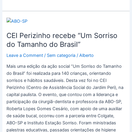
CEI
Perizinho
CEI Perizinho recebe “Um Sorriso
recebe
“Um
do Tamanho do Brasil”
Sorriso
Leave a Comment
/
Sem categoria
/
Alberto
do
Tamanho
Mais uma edição da ação social “Um Sorriso do Tamanho
do
do Brasil” foi realizada para 140 crianças, orientando
Brasil”
sorrisos e hábitos saudáveis. Desta vez foi no CEI
Perizinho (Centro de Assistência Social do Jardim Peri), na
capital paulista. O evento, que contou com a liderança e
participação da cirurgiã-dentista e professora da ABO-SP,
Roberta Lopes Gomes Cesário, com apoio de uma auxiliar
de saúde bucal, ocorreu com a parceria entre Colgate,
ABO-SP e Instituto Estação Sorriso. Foram ministradas
palestras educativas, passadas orientações de higiene