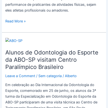
performance de praticantes de atividades físicas, sejam
eles atletas profissionais ou amadores.
Read More »
Alunos
de
Alunos de Odontologia do Esporte
Odontologia
do
da ABO-SP visitam Centro
Esporte
Paralímpico Brasileiro
da
ABO-
Leave a Comment
/
Sem categoria
/
Alberto
SP
Em celebração ao Dia Internacional da Odontologia do
visitam
Esporte, comemorado em 25 de junho, os alunos da 3ª
Centro
turma da Especialização em Odontologia do Esporte da
Paralímpico
ABO-SP participaram de uma visita técnica ao Centro de
Brasileiro