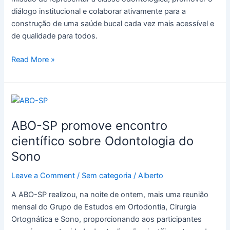
diálogo institucional e colaborar ativamente para a
construção de uma saúde bucal cada vez mais acessível e
de qualidade para todos.
Read More »
ABO-
SP
ABO-SP promove encontro
promove
encontro
científico sobre Odontologia do
científico
Sono
sobre
Odontologia
Leave a Comment
/
Sem categoria
/
Alberto
do
A ABO-SP realizou, na noite de ontem, mais uma reunião
Sono
mensal do Grupo de Estudos em Ortodontia, Cirurgia
Ortognática e Sono, proporcionando aos participantes