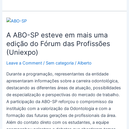
A
ABO-
A ABO-SP esteve em mais uma
SP
esteve
edição do Fórum das Profissões
em
(Uniexpo)
mais
uma
Leave a Comment
/
Sem categoria
/
Alberto
edição
Durante a programação, representantes da entidade
do
apresentaram informações sobre a carreira odontológica,
Fórum
destacando as diferentes áreas de atuação, possibilidades
das
de especialização e perspectivas do mercado de trabalho.
Profissões
A participação da ABO-SP reforçou o compromisso da
(Uniexpo)
instituição com a valorização da Odontologia e com a
formação das futuras gerações de profissionais da área.
Além do contato direto com os estudantes, a equipe