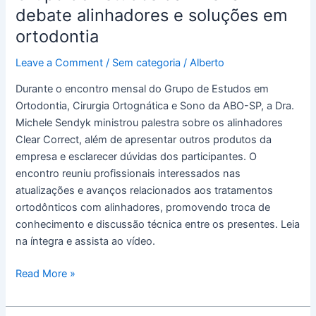
da
debate alinhadores e soluções em
ABO-
ortodontia
SP
debate
Leave a Comment
/
Sem categoria
/
Alberto
alinhadores
Durante o encontro mensal do Grupo de Estudos em
e
Ortodontia, Cirurgia Ortognática e Sono da ABO-SP, a Dra.
soluções
Michele Sendyk ministrou palestra sobre os alinhadores
em
Clear Correct, além de apresentar outros produtos da
ortodontia
empresa e esclarecer dúvidas dos participantes. O
encontro reuniu profissionais interessados nas
atualizações e avanços relacionados aos tratamentos
ortodônticos com alinhadores, promovendo troca de
conhecimento e discussão técnica entre os presentes. Leia
na íntegra e assista ao vídeo.
Read More »