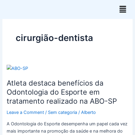
Skip
Post
Menu
to
pagination
content
cirurgião-dentista
Atleta
destaca
Atleta destaca benefícios da
benefícios
da
Odontologia do Esporte em
Odontologia
tratamento realizado na ABO-SP
do
Esporte
Leave a Comment
/
Sem categoria
/
Alberto
em
A Odontologia do Esporte desempenha um papel cada vez
tratamento
mais importante na promoção da saúde e na melhora do
realizado