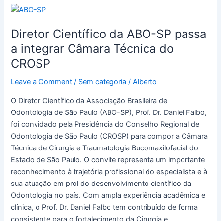
Diretor
Científico
Diretor Científico da ABO-SP passa
da
ABO-
a integrar Câmara Técnica do
SP
CROSP
passa
a
Leave a Comment
/
Sem categoria
/
Alberto
integrar
O Diretor Científico da Associação Brasileira de
Câmara
Odontologia de São Paulo (ABO-SP), Prof. Dr. Daniel Falbo,
Técnica
foi convidado pela Presidência do Conselho Regional de
do
Odontologia de São Paulo (CROSP) para compor a Câmara
CROSP
Técnica de Cirurgia e Traumatologia Bucomaxilofacial do
Estado de São Paulo. O convite representa um importante
reconhecimento à trajetória profissional do especialista e à
sua atuação em prol do desenvolvimento científico da
Odontologia no país. Com ampla experiência acadêmica e
clínica, o Prof. Dr. Daniel Falbo tem contribuído de forma
consistente para o fortalecimento da Cirurgia e