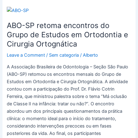
ABO-
SP
ABO-SP retoma encontros do
retoma
encontros
Grupo de Estudos em Ortodontia e
do
Cirurgia Ortognática
Grupo
de
Leave a Comment
/
Sem categoria
/
Alberto
Estudos
A Associação Brasileira de Odontologia – Seção São Paulo
em
(ABO-SP) retomou os encontros mensais do Grupo de
Ortodontia
Estudos em Ortodontia e Cirurgia Ortognática. A atividade
e
contou com a participação do Prof. Dr. Flávio Cotrin
Cirurgia
Ferreira, que ministrou palestra sobre o tema “Má oclusão
Ortognática
de Classe II na infância: tratar ou não?”. O encontro
abordou um dos principais questionamentos da prática
clínica: o momento ideal para o início do tratamento,
considerando intervenções precoces ou em fases
posteriores da vida. Ao final, os participantes