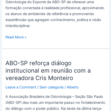
Odontologia do Esporte da ABO-SP de oferecer uma
formação conectada à realidade profissional, aproximando
os alunos de ambientes de referência e promovendo
experiências que agregam conhecimento, prática e visão
interdisciplinar.
Read More »
ABO-
ABO-SP reforça diálogo
SP
reforça
institucional em reunião com a
diálogo
vereadora Cris Monteiro
institucional
em
Leave a Comment
/
Sem categoria
/
Alberto
reunião
A Associação Brasileira de Odontologia – Seção São Paulo
com
(ABO-SP) deu mais um importante passo no fortalecimento
a
do diálogo com o poder público. Na tarde da última terça-
vereadora