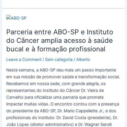
Parceria
entre
Parceria entre ABO-SP e Instituto
ABO-
SP
do Câncer amplia acesso à saúde
e
bucal e à formação profissional
Instituto
do
Leave a Comment
/
Sem categoria
/
Alberto
Câncer
Nesta semana, a ABO-SP deu mais um passo importante
amplia
em sua missão de promover saúde e transformação social.
acesso
Recebemos em nossa sede, com grande alegria, os
à
representantes do Instituto do Câncer Dr. Vieira de
saúde
Carvalho para oficializar uma parceria que promete
bucal
impactar muitas vidas. O encontro contou com a presença
e
do presidente da ABO-SP, Dr. Mario Cappellette Jr., e dos
à
profissionais do Instituto: Dr. David Costa (presidente), Dr.
formação
João Lopes (diretor administrativo) e Dr. Wagner Serolli
profissional