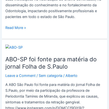
disseminação do conhecimento e no fortalecimento da
Odontologia, impactando positivamente profissionais e
pacientes em todo o estado de São Paulo.
Read More »
ABO-
SP
ABO-SP foi fonte para matéria do
foi
fonte
jornal Folha de S.Paulo
para
Leave a Comment
/
Sem categoria
/
Alberto
matéria
do
A ABO São Paulo foi fonte para matéria do jornal Folha de
jornal
S.Paulo, por meio da participação da professora de
Folha
Periodontia Tamires de Miranda, que explicou as causas,
de
sintomas e tratamentos da retração gengival.
S.Paulo
https://www.instagram.com/p/DOMCCf9DjYR/?