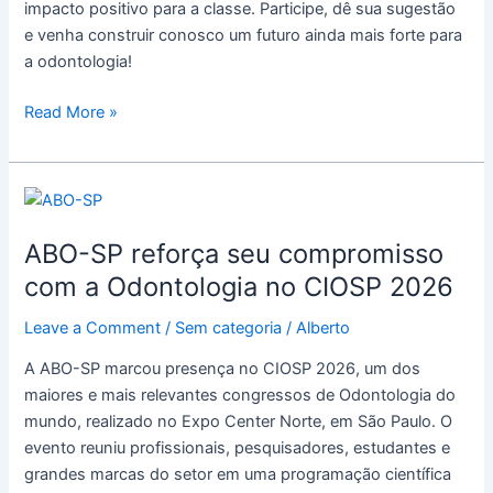
impacto positivo para a classe. Participe, dê sua sugestão
e venha construir conosco um futuro ainda mais forte para
a odontologia!
Read More »
ABO-
SP
ABO-SP reforça seu compromisso
reforça
seu
com a Odontologia no CIOSP 2026
compromisso
Leave a Comment
/
Sem categoria
/
Alberto
com
a
A ABO-SP marcou presença no CIOSP 2026, um dos
Odontologia
maiores e mais relevantes congressos de Odontologia do
no
mundo, realizado no Expo Center Norte, em São Paulo. O
CIOSP
evento reuniu profissionais, pesquisadores, estudantes e
2026
grandes marcas do setor em uma programação científica