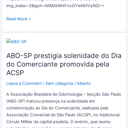
img_index=2&igsh=MXMzMHFncGYwNHVyNQ==
Read More »
ABO-
SP
ABO-SP prestigia solenidade do Dia
prestigia
solenidade
do Comerciante promovida pela
do
ACSP
Dia
do
Leave a Comment
/
Sem categoria
/
Alberto
Comerciante
A Associação Brasileira de Odontologia – Secção São Paulo
promovida
(ABO-SP) marcou presença na solenidade em
pela
comemoração ao Dia do Comerciante, realizada pela
ACSP
Associação Comercial de São Paulo (ACSP), no tradicional
Círculo Militar da capital paulista. O evento, que reuniu