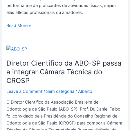
performance de praticantes de atividades físicas, sejam
eles atletas profissionais ou amadores.
Read More »
Diretor
Científico
Diretor Científico da ABO-SP passa
da
ABO-
a integrar Câmara Técnica do
SP
CROSP
passa
a
Leave a Comment
/
Sem categoria
/
Alberto
integrar
O Diretor Científico da Associação Brasileira de
Câmara
Odontologia de São Paulo (ABO-SP), Prof. Dr. Daniel Falbo,
Técnica
foi convidado pela Presidência do Conselho Regional de
do
Odontologia de São Paulo (CROSP) para compor a Câmara
CROSP