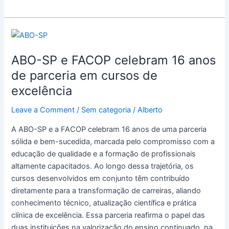
ABO-
SP
ABO-SP e FACOP celebram 16 anos
e
FACOP
de parceria em cursos de
celebram
excelência
16
anos
Leave a Comment
/
Sem categoria
/
Alberto
de
A ABO-SP e a FACOP celebram 16 anos de uma parceria
parceria
sólida e bem-sucedida, marcada pelo compromisso com a
em
educação de qualidade e a formação de profissionais
cursos
altamente capacitados. Ao longo dessa trajetória, os
de
cursos desenvolvidos em conjunto têm contribuído
excelência
diretamente para a transformação de carreiras, aliando
conhecimento técnico, atualização científica e prática
clínica de excelência. Essa parceria reafirma o papel das
duas instituições na valorização do ensino continuado, na