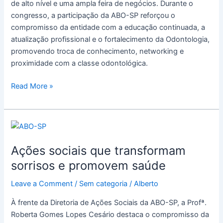
de alto nível e uma ampla feira de negócios. Durante o
congresso, a participação da ABO-SP reforçou o
compromisso da entidade com a educação continuada, a
atualização profissional e o fortalecimento da Odontologia,
promovendo troca de conhecimento, networking e
proximidade com a classe odontológica.
Read More »
Ações
sociais
Ações sociais que transformam
que
transformam
sorrisos e promovem saúde
sorrisos
Leave a Comment
/
Sem categoria
/
Alberto
e
promovem
À frente da Diretoria de Ações Sociais da ABO-SP, a Profª.
saúde
Roberta Gomes Lopes Cesário destaca o compromisso da