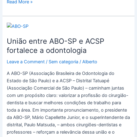
Read More »
União
entre
União entre ABO-SP e ACSP
ABO-
SP
fortalece a odontologia
e
Leave a Comment
/
Sem categoria
/
Alberto
ACSP
fortalece
A ABO-SP (Associação Brasileira de Odontologia do
a
Estado de São Paulo) e a ACSP – Distrital Tatuapé
odontologia
(Associação Comercial de São Paulo) – caminham juntas
com um propósito claro: valorizar a profissão do cirurgião-
dentista e buscar melhores condições de trabalho para
toda a área. Em importante pronunciamento, o presidente
da ABO-SP, Mário Capellette Junior, e o superintendente da
distrital, Paulo Matsuda, – ambos cirurgiões-dentistas e
professores – reforçam a relevância dessa união e o