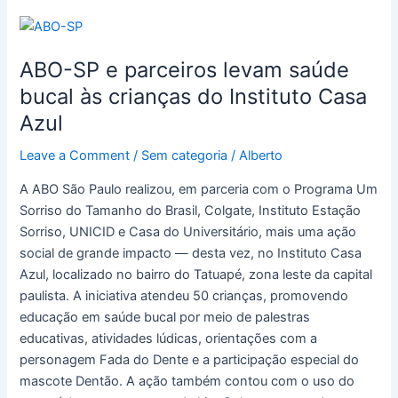
ABO-
SP
ABO-SP e parceiros levam saúde
e
parceiros
bucal às crianças do Instituto Casa
levam
Azul
saúde
bucal
Leave a Comment
/
Sem categoria
/
Alberto
às
A ABO São Paulo realizou, em parceria com o Programa Um
crianças
Sorriso do Tamanho do Brasil, Colgate, Instituto Estação
do
Sorriso, UNICID e Casa do Universitário, mais uma ação
Instituto
social de grande impacto — desta vez, no Instituto Casa
Casa
Azul, localizado no bairro do Tatuapé, zona leste da capital
Azul
paulista. A iniciativa atendeu 50 crianças, promovendo
educação em saúde bucal por meio de palestras
educativas, atividades lúdicas, orientações com a
personagem Fada do Dente e a participação especial do
mascote Dentão. A ação também contou com o uso do