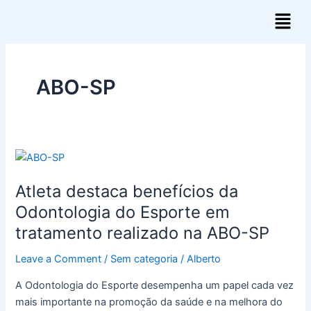
Skip
Post
Menu
to
pagination
content
ABO-SP
Atleta
destaca
Atleta destaca benefícios da
benefícios
da
Odontologia do Esporte em
Odontologia
tratamento realizado na ABO-SP
do
Esporte
Leave a Comment
/
Sem categoria
/
Alberto
em
A Odontologia do Esporte desempenha um papel cada vez
tratamento
mais importante na promoção da saúde e na melhora do
realizado