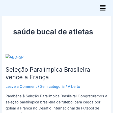
Skip
Menu
to
content
saúde bucal de atletas
Seleção
Paralímpica
Seleção Paralímpica Brasileira
Brasileira
vence
vence a França
a
Leave a Comment
/
Sem categoria
/
Alberto
França
Parabéns à Seleção Paralímpica Brasileira! Congratulamos a
seleção paralímpica brasileira de futebol para cegos por
golear a França no Desafio Internacional de Futebol de