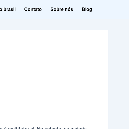
 brasil
Contato
Sobre nós
Blog
é multifatorial. No entanto, na maioria