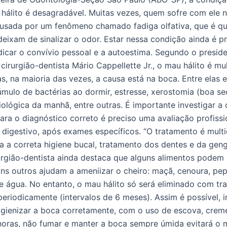
álito é desagradável. Muitas vezes, quem sofre com ele n
causada por um fenômeno chamado fadiga olfativa, que é 
deixam de sinalizar o odor. Estar nessa condição ainda é pr
dicar o convívio pessoal e a autoestima. Segundo o preside
irurgião-dentista Mário Cappellette Jr., o mau hálito é mu
s, na maioria das vezes, a causa está na boca. Entre elas e
mulo de bactérias ao dormir, estresse, xerostomia (boa se
fisiológica da manhã, entre outras. É importante investigar 
Para o diagnóstico correto é preciso uma avaliação profissio
digestivo, após exames específicos. “O tratamento é multid
para a correta higiene bucal, tratamento dos dentes e da ge
irurgião-dentista ainda destaca que alguns alimentos podem
guns outros ajudam a ameniizar o cheiro: maçã, cenoura, pep
 e água. No entanto, o mau hálito só será eliminado com tra
periodicamente (intervalos de 6 meses). Assim é possível, i
gienizar a boca corretamente, com o uso de escova, creme 
oras, não fumar e manter a boca sempre úmida evitará o ma