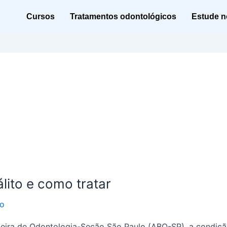
Cursos
Tratamentos odontológicos
Estude no
lito e como tratar
to
eira de Odontologia-Seção São Paulo (ABO-SP), a condição 