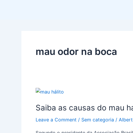
Skip
to
content
mau odor na boca
Saiba
as
Saiba as causas do mau há
causas
do
Leave a Comment
/
Sem categoria
/
Alber
mau
hálito
Segundo o presidente da Associação Brasil