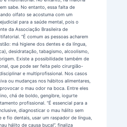
em sabe. No entanto, essa falta de
quando olfato se acostuma com um
ejudicial para a saúde mental, pois o
nte da Associação Brasileira de
ltifatorial. “É comum as pessoas acharem
stão: má higiene dos dentes e da língua,
ca), desidratação, tabagismo, alcoolismo,
a origem. Existe a possibilidade também de
nal, que pode ser feita pelo cirurgião-
isciplinar e multiprofissional. Nos casos
ngiva ou mudanças nos hábitos alimentares,
 provocar o mau odor na boca. Entre eles
ino, chá de boldo, gengibre, iogurte
tamento profissional. “É essencial para a
nclusive, diagnosticar o mau hálito sem
e fio dentais, usar um raspador de língua,
u hálito de causa bucal”, finaliza