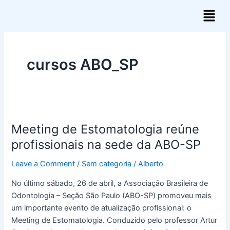
Skip
Menu
to
content
cursos ABO_SP
Meeting
Meeting de Estomatologia reúne
de
Estomatologia
profissionais na sede da ABO-SP
reúne
Leave a Comment
/
Sem categoria
/
Alberto
profissionais
na
No último sábado, 26 de abril, a Associação Brasileira de
sede
Odontologia – Seção São Paulo (ABO-SP) promoveu mais
da
um importante evento de atualização profissional: o
ABO-
Meeting de Estomatologia. Conduzido pelo professor Artur
SP