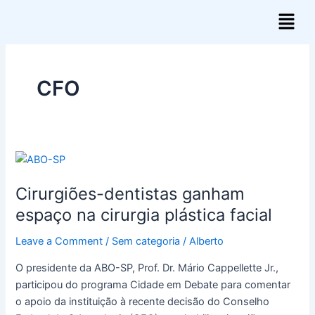
Skip
Menu
to
content
CFO
Cirurgiões-
dentistas
Cirurgiões-dentistas ganham
ganham
espaço
espaço na cirurgia plástica facial
na
Leave a Comment
/
Sem categoria
/
Alberto
cirurgia
plástica
O presidente da ABO-SP, Prof. Dr. Mário Cappellette Jr.,
facial
participou do programa Cidade em Debate para comentar
o apoio da instituição à recente decisão do Conselho