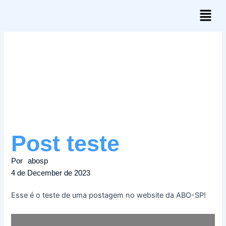
Skip
Menu
to
content
Post teste
Por
abosp
4 de December de 2023
Esse é o teste de uma postagem no website da ABO-SP!