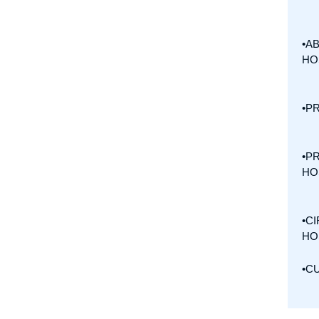
•A
HO
•P
•P
HO
•C
HO
•C