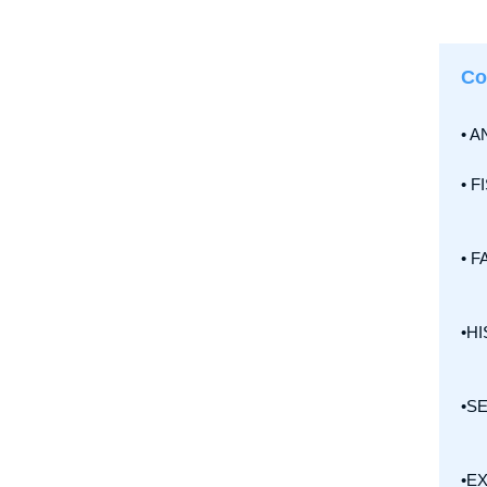
Co
• 
• 
• 
•H
•S
•E