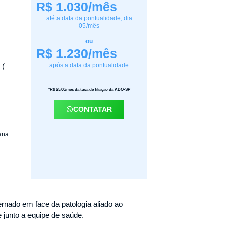
R$ 1.030/mês
até a data da pontualidade, dia
05/mês
ou
R$ 1.230/mês
 (
após a data da pontualidade
*R$ 25,00/mês da taxa de filiação da ABO-SP
CONTATAR
ana.
ernado em face da patologia aliado ao
e junto a equipe de saúde.